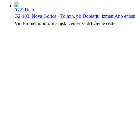
(G2) Delo
G2-103, Nova Gorica - Tolmin, pri Doblarju, izmeniÄno enosm
Vir: Prometno-informacijski center za drĹžavne ceste